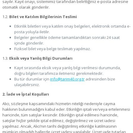
sayılır. Kayıt onayı, sistemimiz tarafından belirttiğiniz e-posta adresine
otomatik olarak gönderilir.
1.2.
Bilet ve Katılım Bilgilerinin Teslimi
Etkinlik biletleri veya katılım onay belgeleri, elektronik ortamda e-
posta yoluyla iletilir.
Belgeler genellikle ödeme tamamlandıktan sonraki 24 saat
içinde gönderilir.
Fiziksel bilet veya belge teslimatı yapılmaz.
1.3.
Eksik veya Yanlış Bilgi Durumları
Kayıt sırasında eksik veya yanlış bilgi verilmesi durumunda,
doğru bilgileri tarafımıza iletmeniz gerekmektedir.
Bu tür durumlar için
info@tarim40.org.tr
adresinden bize
ulaşabilirsiniz.
2. İade ve İptal Koşulları
Alıcı, sözleşme kapsamındaki hizmetin niteliği nedeniyle cayma
hakkının bulunmadığını kabul eder. Etkinliğin iptali ve/veya ertelenmesi
haricinde, tüm satışlar kesindir. Etkinliğin iptal edilmesi haricinde,
satışlar hiçbir şekilde iptal edilmez, değiştirilmez ve ücret iadesi
yapılmaz. Ancak, Alıcı’nın tarihi değiştirilmiş etkinliğe katılmasının
mümkün olmadığı hallerde ücret iadesi yapılabilir. Ücret iade tutarları,