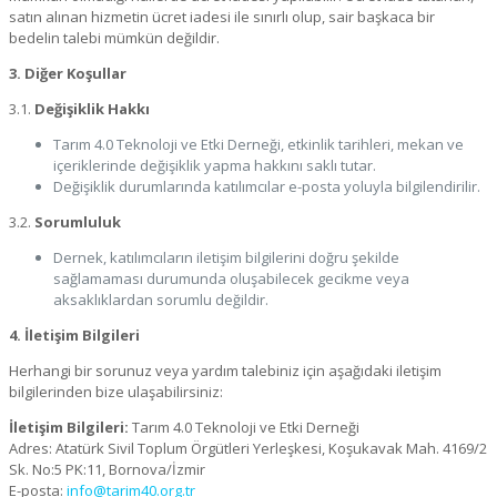
satın alınan hizmetin ücret iadesi ile sınırlı olup, sair başkaca bir
bedelin talebi mümkün değildir.
3. Diğer Koşullar
3.1.
Değişiklik Hakkı
Tarım 4.0 Teknoloji ve Etki Derneği, etkinlik tarihleri, mekan ve
içeriklerinde değişiklik yapma hakkını saklı tutar.
Değişiklik durumlarında katılımcılar e-posta yoluyla bilgilendirilir.
3.2.
Sorumluluk
Dernek, katılımcıların iletişim bilgilerini doğru şekilde
sağlamaması durumunda oluşabilecek gecikme veya
aksaklıklardan sorumlu değildir.
4. İletişim Bilgileri
Herhangi bir sorunuz veya yardım talebiniz için aşağıdaki iletişim
bilgilerinden bize ulaşabilirsiniz:
İletişim Bilgileri:
Tarım 4.0 Teknoloji ve Etki Derneği
Adres: Atatürk Sivil Toplum Örgütleri Yerleşkesi, Koşukavak Mah. 4169/2
Sk. No:5 PK:11, Bornova/İzmir
E-posta:
info@tarim40.org.tr