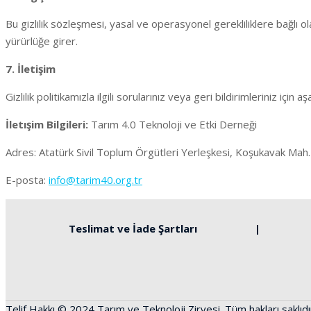
Bu gizlilik sözleşmesi, yasal ve operasyonel gerekliliklere bağlı o
yürürlüğe girer.
7. İletişim
Gizlilik politikamızla ilgili sorularınız veya geri bildirimleriniz için aşa
İletışim Bilgileri:
Tarım 4.0 Teknoloji ve Etki Derneği
Adres: Atatürk Sivil Toplum Örgütleri Yerleşkesi, Koşukavak Mah
E-posta:
info@tarim40.org.tr
Teslimat ve İade Şartları
Telif Hakkı © 2024 Tarım ve Teknoloji Zirvesi. Tüm hakları saklıdı