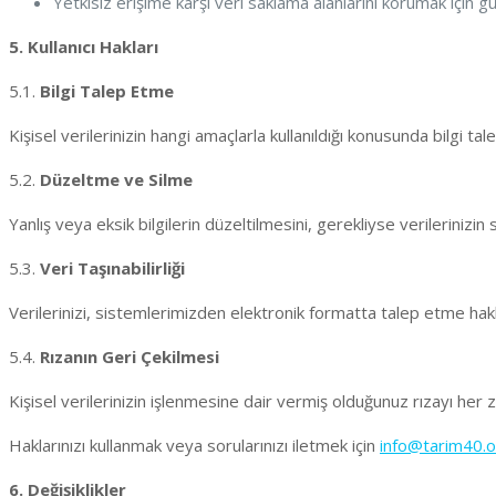
Yetkisiz erişime karşı veri saklama alanlarını korumak için güve
5. Kullanıcı Hakları
5.1.
Bilgi Talep Etme
Kişisel verilerinizin hangi amaçlarla kullanıldığı konusunda bilgi ta
5.2.
Düzeltme ve Silme
Yanlış veya eksik bilgilerin düzeltilmesini, gerekliyse verilerinizin s
5.3.
Veri Taşınabilirliği
Verilerinizi, sistemlerimizden elektronik formatta talep etme hakk
5.4.
Rızanın Geri Çekilmesi
Kişisel verilerinizin işlenmesine dair vermiş olduğunuz rızayı her z
Haklarınızı kullanmak veya sorularınızı iletmek için
info@tarim40.o
6. Değişiklikler